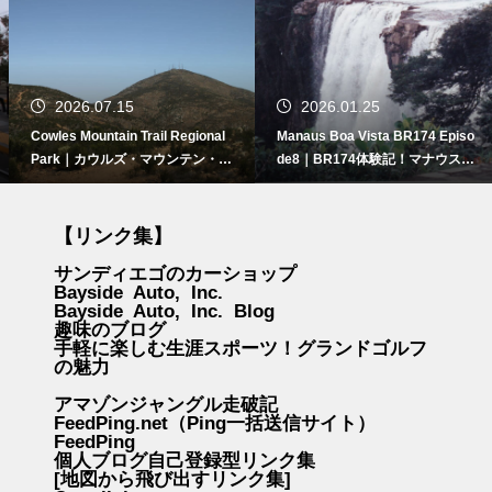
2026.07.15
2026.01.25
Cowles Mountain Trail Regional
Manaus Boa Vista BR174 Episo
Park｜カウルズ・マウンテン・ト
de8｜BR174体験記！マナウスー
レイル！自然を楽しむ3つのポイ
マルガリータ島走破記録⑧
ント
【リンク集】
サンディエゴのカーショップ
Bayside Auto, Inc.
Bayside Auto, Inc. Blog
趣味のブログ
手軽に楽しむ生涯スポーツ！グランドゴルフ
の魅力
アマゾンジャングル走破記
FeedPing.net（Ping一括送信サイト）
FeedPing
個人ブログ自己登録型リンク集
[地図から飛び出すリンク集]