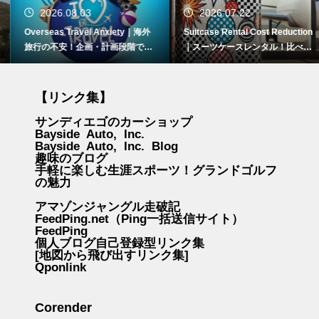
2026.08.03
2026.07.22
Overseas Travel Anxiety｜海外
Suitcase Rental Cost Reduction
旅行の不安！企画・計画段階での
｜スーツケースレンタル！比べて
悩み解消5つのポイント
みてわかった3つのこと
【リンク集】
サンディエゴのカーショップ
Bayside Auto, Inc.
Bayside Auto, Inc. Blog
趣味のブログ
手軽に楽しむ生涯スポーツ！グランドゴルフ
の魅力
アマゾンジャングル走破記
FeedPing.net（Ping一括送信サイト）
FeedPing
個人ブログ自己登録型リンク集
[地図から飛び出すリンク集]
Qponlink
Corender