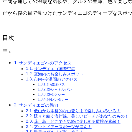
年間を通しての温暖な気候や、グルメの宝庫、色々楽し
だから僕の目で見つけたサンディエゴのディープなスポ
目次
サンディエゴへのアクセス
サンディエゴ国際空港
空港内のお楽しみスポット
市内~空港間のアクセス
①路線バス
②シャトルバン
③タクシー
④レンタカー
サンディエゴの魅力
低山から本格的な山登りまで楽しみいろいろ！
延々と続く海岸線、美しいビーチがあなたのもの！
花、鳥、どこでも気軽に楽しめる環境が素敵！
アウトドアースポーツが盛ん！