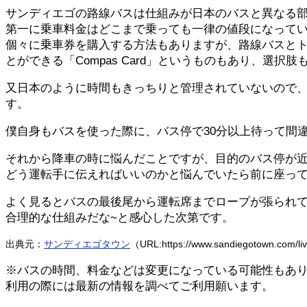
サンディエゴの路線バスは仕組みが日本のバスと異なる
第一に乗車料金はどこまで乗っても一律の値段になっていて
個々に乗車券を購入する方法もありますが、路線バスとトロリーが
とができる「Compas Card」というものもあり、選
又日本のように時間もきっちりと管理されていないので
す。
僕自身もバスを使った際に、バス停で30分以上待って間
それから降車の時に悩んだことですが、目的のバス停が
どう運転手に伝えればいいのかと悩んでいたら前に座っ
よく見るとバスの最後尾から運転席までロープが張られ
合理的な仕組みだな~と感心した次第です。
出典元：
サンディエゴタウン
（URL:https://www.sandiegotown.com/li
※バスの時間、料金などは変更になっている可能性もあ
利用の際には最新の情報を調べてご利用願います。