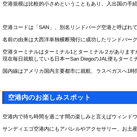
空港規模は比較的小さめということもあり、入出国の手
空港コードは「SAN」、別名リンドバーグ空港と呼ばれ
名前の由来は大西洋単独横断飛行に成功したリンドバー
空港ターミナルはターミナル1とターミナル２があります
現在毎日就航している日本ーSan DiegoのJAL便もター
国内線はアメリカ国内主要都市に就航、ラスベガスへ1時
空港内のお楽しみスポット
空港内で待ち時間を過ごす間の楽しみと言えばウィンド
サンディエゴ空港内にもアパレルやアクセサリー、お土