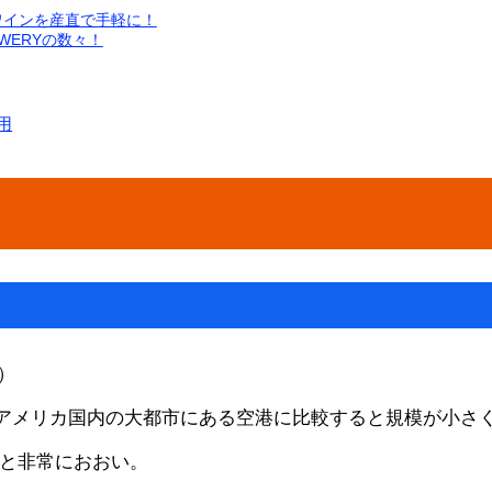
ワインを産直で手軽に！
EWERYの数々！
用
d）
アメリカ国内の大都市にある空港に比較すると規模が小さく
度と非常におおい。