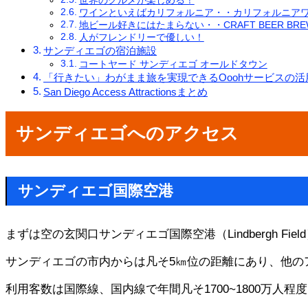
世界のグルメが楽しめる！
ワインといえばカリフォルニア・・カリフォルニア
地ビール好きにはたまらない・・CRAFT BEER BR
人がフレンドリーで優しい！
サンディエゴの宿泊施設
コートヤード サンディエゴ オールドタウン
「行きたい」わがまま旅を実現できるOoohサービスの活
San Diego Access Attractionsまとめ
サンディエゴへのアクセス
サンディエゴ国際空港
まずは空の玄関口サンディエゴ国際空港（Lindbergh Fiel
サンディエゴの市内からは凡そ5㎞位の距離にあり、他の
利用客数は国際線、国内線で年間凡そ1700~1800万人程